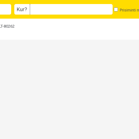
Kur?
Prisiminti 
, LT-80262