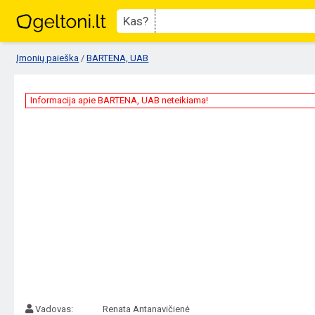
Kas?
Įmonių paieška
/
BARTENA, UAB
Informacija apie BARTENA, UAB neteikiama!
Vadovas:
Renata Antanavičienė