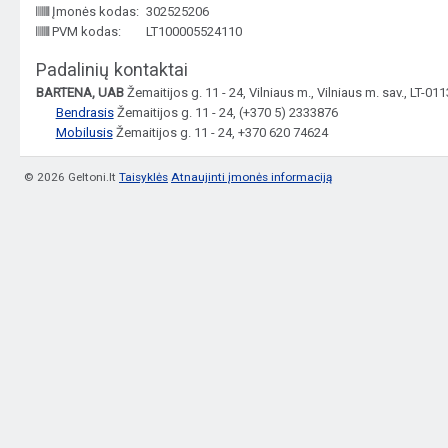
Įmonės kodas:
302525206
PVM kodas:
LT100005524110
Padalinių kontaktai
BARTENA, UAB
Žemaitijos g. 11 - 24, Vilniaus m., Vilniaus m. sav., LT-0
Bendrasis
Žemaitijos g. 11 - 24, (+370 5) 2333876
Mobilusis
Žemaitijos g. 11 - 24, +370 620 74624
© 2026 Geltoni.lt
Taisyklės
Atnaujinti įmonės informaciją