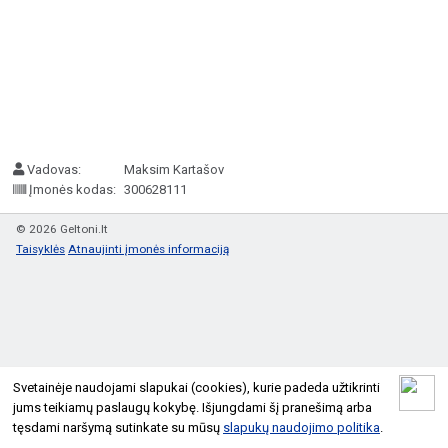
Vadovas:
Maksim Kartašov
Įmonės kodas:
300628111
© 2026 Geltoni.lt
Taisyklės
Atnaujinti įmonės informaciją
Svetainėje naudojami slapukai (cookies), kurie padeda užtikrinti
jums teikiamų paslaugų kokybę. Išjungdami šį pranešimą arba
tęsdami naršymą sutinkate su mūsų
slapukų naudojimo politika
.