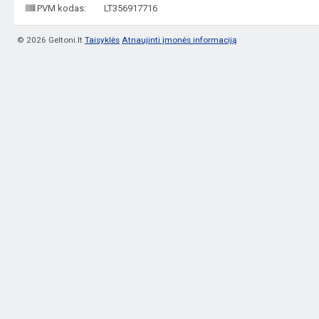
PVM kodas:
LT356917716
© 2026 Geltoni.lt
Taisyklės
Atnaujinti įmonės informaciją