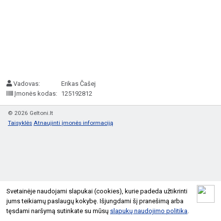
Vadovas:
Erikas Čašej
Įmonės kodas:
125192812
© 2026 Geltoni.lt
Taisyklės
Atnaujinti įmonės informaciją
Svetainėje naudojami slapukai (cookies), kurie padeda užtikrinti
jums teikiamų paslaugų kokybę. Išjungdami šį pranešimą arba
tęsdami naršymą sutinkate su mūsų
slapukų naudojimo politika
.