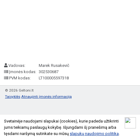
Vadovas:
Marek Rusakevič
Įmonės kodas:
302530687
PVM kodas:
LT100005597318
© 2026 Geltoni.lt
Taisyklės
Atnaujinti įmonės informaciją
Svetainėje naudojami slapukai (cookies), kurie padeda užtikrinti
jums teikiamų paslaugų kokybę. Išjungdami šį pranešimą arba
tęsdami naršymą sutinkate su mūsų
slapukų naudojimo politika
.