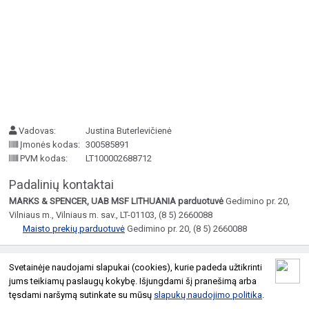
Vadovas:
Justina Buterlevičienė
Įmonės kodas:
300585891
PVM kodas:
LT100002688712
Padalinių kontaktai
MARKS & SPENCER, UAB MSF LITHUANIA parduotuvė
Gedimino pr. 20,
Vilniaus m., Vilniaus m. sav., LT-01103, (8 5) 2660088
Maisto prekių parduotuvė
Gedimino pr. 20, (8 5) 2660088
© 2026 Geltoni.lt
Svetainėje naudojami slapukai (cookies), kurie padeda užtikrinti
Taisyklės
Atnaujinti įmonės informaciją
jums teikiamų paslaugų kokybę. Išjungdami šį pranešimą arba
tęsdami naršymą sutinkate su mūsų
slapukų naudojimo politika
.