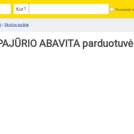
Kur?
Prisiminti 
ė
/
Skolos sodrai
AJŪRIO ABAVITA parduotuvė 