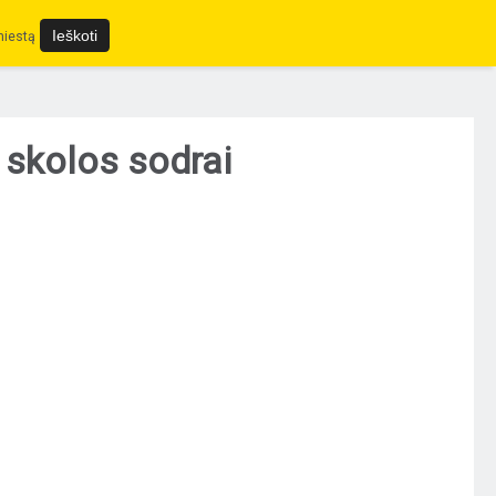
miestą
skolos sodrai