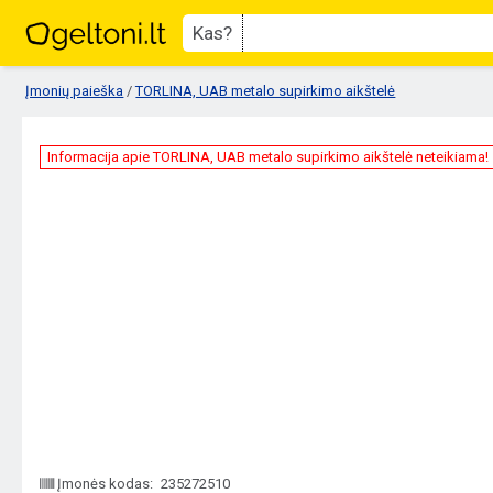
Kas?
Įmonių paieška
/
TORLINA, UAB metalo supirkimo aikštelė
Informacija apie TORLINA, UAB metalo supirkimo aikštelė neteikiama!
Įmonės kodas:
235272510