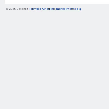
© 2026 Geltoni.lt
Taisyklės
Atnaujinti įmonės informaciją