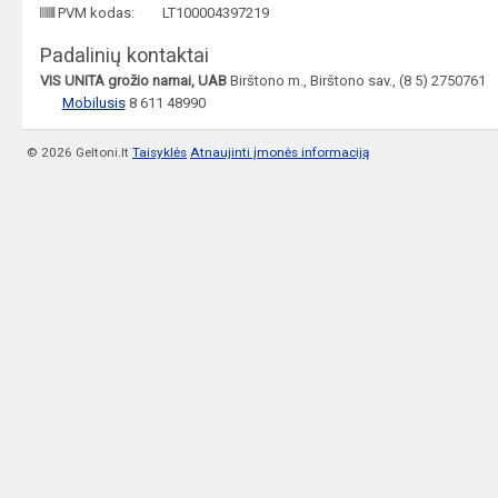
PVM kodas:
LT100004397219
Padalinių kontaktai
VIS UNITA grožio namai, UAB
Birštono m., Birštono sav., (8 5) 2750761
Mobilusis
8 611 48990
© 2026 Geltoni.lt
Taisyklės
Atnaujinti įmonės informaciją