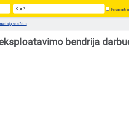
Kur?
Prisiminti 
buotojų skaičius
r eksploatavimo bendrija darbu