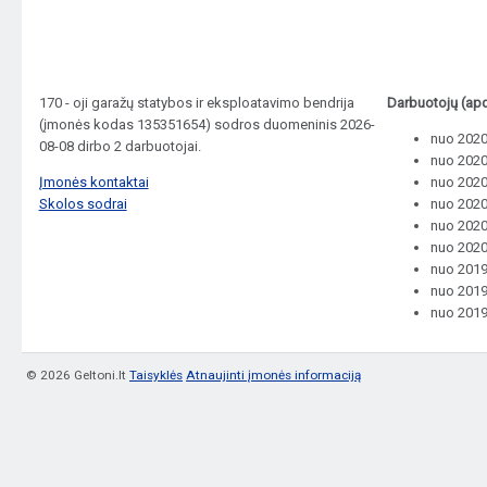
170 - oji garažų statybos ir eksploatavimo bendrija
Darbuotojų (apd
(įmonės kodas 135351654) sodros duomeninis 2026-
nuo 2020
08-08 dirbo 2 darbuotojai.
nuo 2020
Įmonės kontaktai
nuo 2020
Skolos sodrai
nuo 2020
nuo 2020
nuo 2020
nuo 2019
nuo 2019
nuo 2019
© 2026 Geltoni.lt
Taisyklės
Atnaujinti įmonės informaciją