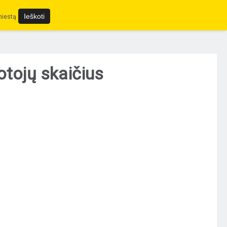
miestą
otojų skaičius