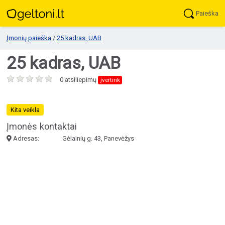
Paieška
Įmonių paieška
/
25 kadras, UAB
25 kadras, UAB
0 atsiliepimų
įvertink
Kita veikla
Įmonės kontaktai
Adresas:
Gėlainių g. 43, Panevėžys