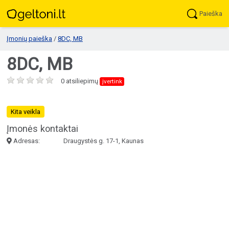
Paieška
Įmonių paieška
/
8DC, MB
8DC, MB
0 atsiliepimų
įvertink
Kita veikla
Įmonės kontaktai
Adresas:
Draugystės g. 17-1, Kaunas