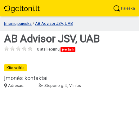
Paieška
Įmonių paieška
/
AB Advisor JSV, UAB
AB Advisor JSV, UAB
0 atsiliepimų
įvertink
Kita veikla
Įmonės kontaktai
Adresas:
Šv. Stepono g. 5, Vilnius