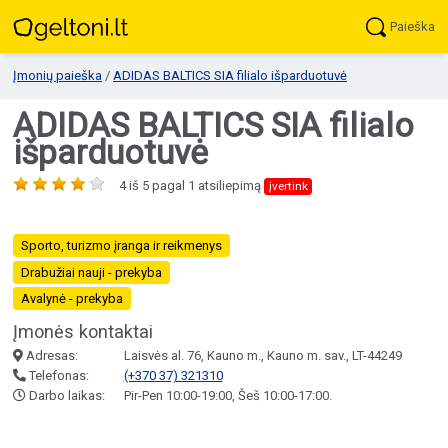
Paieška
Įmonių paieška
/
ADIDAS BALTICS SIA filialo išparduotuvė
ADIDAS BALTICS SIA filialo
išparduotuvė
4
iš
5
pagal
1
atsiliepimą
įvertink
Sporto, turizmo įranga ir reikmenys
Drabužiai nauji - prekyba
Avalynė - prekyba
Įmonės kontaktai
Adresas:
Laisvės al. 76, Kauno m., Kauno m. sav., LT-44249
Telefonas:
(+370 37) 321310
Darbo laikas:
Pir-Pen 10:00-19:00, Šeš 10:00-17:00.