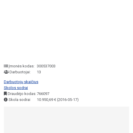
Įmonės kodas:
300537003
Darbuotojai:
13
Darbuotojų skaičius
Skolos sodrai
Draudėjo kodas:
766097
Skola sodrai
10.950,69 € (2016-05-17)