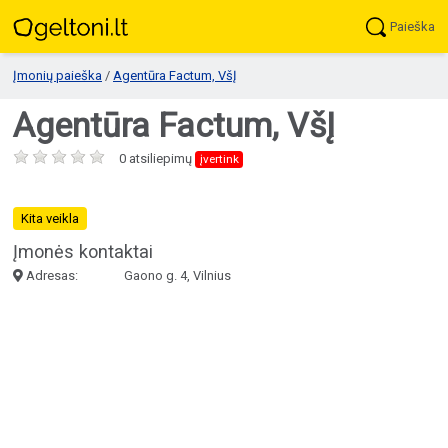
Paieška
Įmonių paieška
/
Agentūra Factum, VšĮ
Agentūra Factum, VšĮ
0 atsiliepimų
įvertink
Kita veikla
Įmonės kontaktai
Adresas:
Gaono g. 4, Vilnius