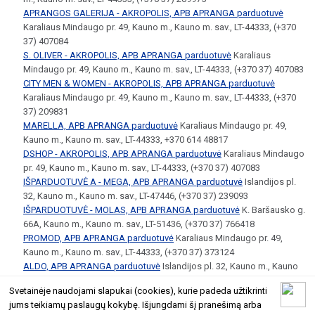
APRANGOS GALERIJA - AKROPOLIS, APB APRANGA parduotuvė
Karaliaus Mindaugo pr. 49, Kauno m., Kauno m. sav., LT-44333, (+370
37) 407084
S. OLIVER - AKROPOLIS, APB APRANGA parduotuvė
Karaliaus
Mindaugo pr. 49, Kauno m., Kauno m. sav., LT-44333, (+370 37) 407083
CITY MEN & WOMEN - AKROPOLIS, APB APRANGA parduotuvė
Karaliaus Mindaugo pr. 49, Kauno m., Kauno m. sav., LT-44333, (+370
37) 209831
MARELLA, APB APRANGA parduotuvė
Karaliaus Mindaugo pr. 49,
Kauno m., Kauno m. sav., LT-44333, +370 614 48817
DSHOP - AKROPOLIS, APB APRANGA parduotuvė
Karaliaus Mindaugo
pr. 49, Kauno m., Kauno m. sav., LT-44333, (+370 37) 407083
IŠPARDUOTUVĖ A - MEGA, APB APRANGA parduotuvė
Islandijos pl.
32, Kauno m., Kauno m. sav., LT-47446, (+370 37) 239093
IŠPARDUOTUVĖ - MOLAS, APB APRANGA parduotuvė
K. Baršausko g.
66A, Kauno m., Kauno m. sav., LT-51436, (+370 37) 766418
PROMOD, APB APRANGA parduotuvė
Karaliaus Mindaugo pr. 49,
Kauno m., Kauno m. sav., LT-44333, (+370 37) 373124
ALDO, APB APRANGA parduotuvė
Islandijos pl. 32, Kauno m., Kauno
m. sav., LT-47446, (+370 37) 393199
Svetainėje naudojami slapukai (cookies), kurie padeda užtikrinti
jums teikiamų paslaugų kokybę. Išjungdami šį pranešimą arba
© 2026 Geltoni.lt