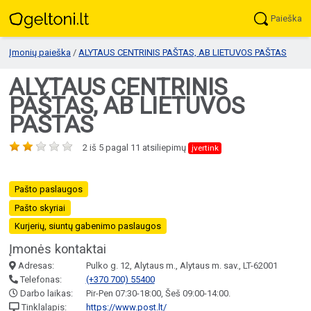
Paieška
Įmonių paieška
/
ALYTAUS CENTRINIS PAŠTAS, AB LIETUVOS PAŠTAS
ALYTAUS CENTRINIS
PAŠTAS, AB LIETUVOS
PAŠTAS
2
iš
5
pagal
11
atsiliepimų
įvertink
Pašto paslaugos
Pašto skyriai
Kurjerių, siuntų gabenimo paslaugos
Įmonės kontaktai
Adresas:
Pulko g. 12, Alytaus m., Alytaus m. sav., LT-62001
Telefonas:
(+370 700) 55400
Darbo laikas:
Pir-Pen 07:30-18:00, Šeš 09:00-14:00.
Tinklalapis:
https://www.post.lt/