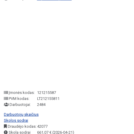
Įmonės kodas:
121215587
PVM kodas:
LT212155811
Darbuotojai:
2484
Darbuotojų skaičius
Skolos sodrai
Draudėjo kodas:
42077
Skola sodrai
661,07 € (2026-04-21)