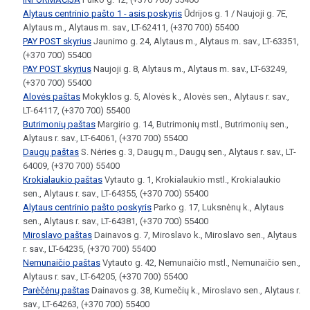
Alytaus centrinio pašto 1 - asis poskyris
Ūdrijos g. 1 / Naujoji g. 7E,
Alytaus m., Alytaus m. sav., LT-62411, (+370 700) 55400
PAY POST skyrius
Jaunimo g. 24, Alytaus m., Alytaus m. sav., LT-63351,
(+370 700) 55400
PAY POST skyrius
Naujoji g. 8, Alytaus m., Alytaus m. sav., LT-63249,
(+370 700) 55400
Alovės paštas
Mokyklos g. 5, Alovės k., Alovės sen., Alytaus r. sav.,
LT-64117, (+370 700) 55400
Butrimonių paštas
Margirio g. 14, Butrimonių mstl., Butrimonių sen.,
Alytaus r. sav., LT-64061, (+370 700) 55400
Daugų paštas
S. Nėries g. 3, Daugų m., Daugų sen., Alytaus r. sav., LT-
64009, (+370 700) 55400
Krokialaukio paštas
Vytauto g. 1, Krokialaukio mstl., Krokialaukio
sen., Alytaus r. sav., LT-64355, (+370 700) 55400
Alytaus centrinio pašto poskyris
Parko g. 17, Luksnėnų k., Alytaus
sen., Alytaus r. sav., LT-64381, (+370 700) 55400
Miroslavo paštas
Dainavos g. 7, Miroslavo k., Miroslavo sen., Alytaus
r. sav., LT-64235, (+370 700) 55400
Nemunaičio paštas
Vytauto g. 42, Nemunaičio mstl., Nemunaičio sen.,
Alytaus r. sav., LT-64205, (+370 700) 55400
Parėčėnų paštas
Dainavos g. 38, Kumečių k., Miroslavo sen., Alytaus r.
sav., LT-64263, (+370 700) 55400