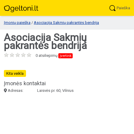
Paieška
Įmonių paieška
/
Asociacija Sakmių pakrantės bendrija
Asociacija Sakmių
pakrantės bendrija
0 atsiliepimų
įvertink
Kita veikla
Įmonės kontaktai
Adresas:
Laisvės pr. 60, Vilnius