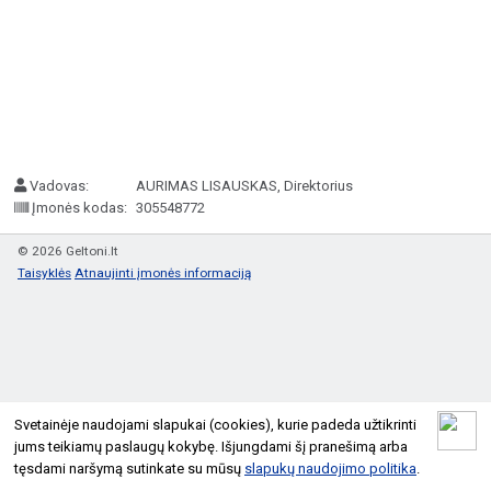
Vadovas:
AURIMAS LISAUSKAS, Direktorius
Įmonės kodas:
305548772
© 2026 Geltoni.lt
Taisyklės
Atnaujinti įmonės informaciją
Svetainėje naudojami slapukai (cookies), kurie padeda užtikrinti
jums teikiamų paslaugų kokybę. Išjungdami šį pranešimą arba
tęsdami naršymą sutinkate su mūsų
slapukų naudojimo politika
.