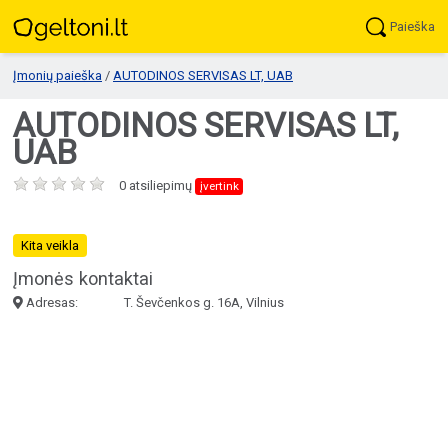
Paieška
Įmonių paieška
/
AUTODINOS SERVISAS LT, UAB
AUTODINOS SERVISAS LT,
UAB
0 atsiliepimų
įvertink
Kita veikla
Įmonės kontaktai
Adresas:
T. Ševčenkos g. 16A, Vilnius