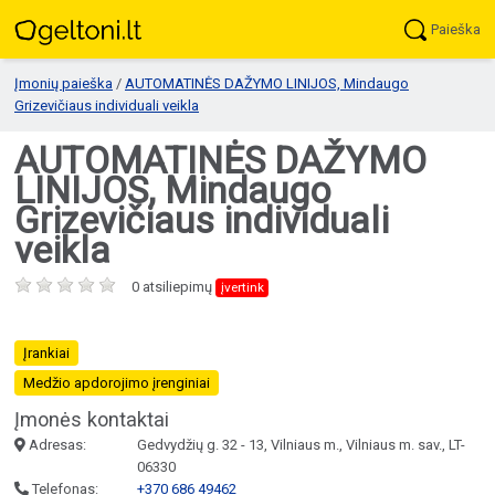
Paieška
Įmonių paieška
/
AUTOMATINĖS DAŽYMO LINIJOS, Mindaugo
Grizevičiaus individuali veikla
AUTOMATINĖS DAŽYMO
LINIJOS, Mindaugo
Grizevičiaus individuali
veikla
0 atsiliepimų
įvertink
Įrankiai
Medžio apdorojimo įrenginiai
Įmonės kontaktai
Adresas:
Gedvydžių g. 32 - 13, Vilniaus m., Vilniaus m. sav., LT-
06330
Telefonas:
+370 686 49462