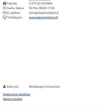
Faksas:
(+370 5) 2473828
Darbo laikas:
Pir-Pen 08:00-17:00.
El. paštas:
info@dazymolinijos.lt
Tinklalapis:
www.dazymolinijos.lt
Vadovas:
Mindaugas Grizevičius
Darbuotojų skaičius
Skolos sodrai