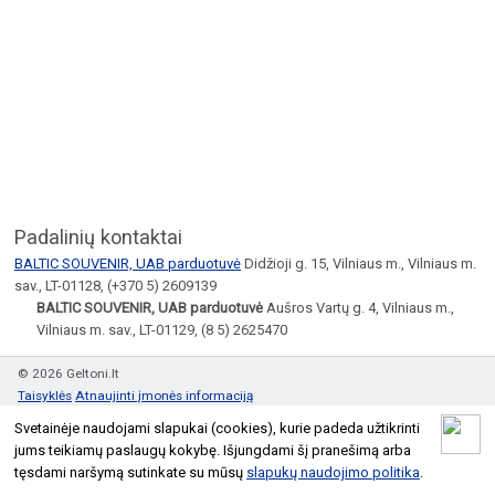
Padalinių kontaktai
BALTIC SOUVENIR, UAB parduotuvė
Didžioji g. 15, Vilniaus m., Vilniaus m.
sav., LT-01128, (+370 5) 2609139
BALTIC SOUVENIR, UAB parduotuvė
Aušros Vartų g. 4, Vilniaus m.,
Vilniaus m. sav., LT-01129, (8 5) 2625470
© 2026 Geltoni.lt
Taisyklės
Atnaujinti įmonės informaciją
Svetainėje naudojami slapukai (cookies), kurie padeda užtikrinti
jums teikiamų paslaugų kokybę. Išjungdami šį pranešimą arba
tęsdami naršymą sutinkate su mūsų
slapukų naudojimo politika
.