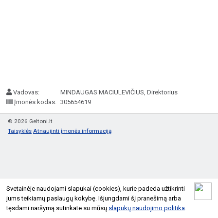
Vadovas:
MINDAUGAS MACIULEVIČIUS, Direktorius
Įmonės kodas:
305654619
© 2026 Geltoni.lt
Taisyklės
Atnaujinti įmonės informaciją
Svetainėje naudojami slapukai (cookies), kurie padeda užtikrinti
jums teikiamų paslaugų kokybę. Išjungdami šį pranešimą arba
tęsdami naršymą sutinkate su mūsų
slapukų naudojimo politika
.