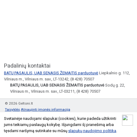
Padalinių kontaktai
BATŲ PASAULIS, UAB SENASIS ŽEMAITIS parduotuvė
Liepkalnio g. 112,
Vilniaus m., Vilniaus m. sav., LT-13242, (8 428) 70507
BATŲ PASAULIS, UAB SENASIS ŽEMAITIS parduotuvė
Sodų g. 22,
Vilniaus m., Vilniaus m. sav., LT-03211, (8 428) 70507
© 2026 Geltoni.lt
Taisyklės
Atnaujinti įmonės informaciją
Svetainėje naudojami slapukai (cookies), kurie padeda užtikrinti
jums teikiamų paslaugų kokybę. Išjungdami šį pranešimą arba
tęsdami naršymą sutinkate su mūsų
slapukų naudojimo politika
.