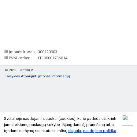
Įmonės kodas:
300120903
PVM kodas:
LT100001736014
© 2026 Geltoni.lt
Taisyklės
Atnaujinti įmonės informaciją
Svetainėje naudojami slapukai (cookies), kurie padeda užtikrinti
jums teikiamų paslaugų kokybę. Išjungdami šį pranešimą arba
tęsdami naršymą sutinkate su mūsų
slapukų naudojimo politika
.