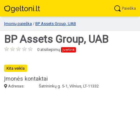
Paieška
Įmonių paieška
/
BP Assets Group, UAB
BP Assets Group, UAB
0 atsiliepimų
įvertink
Kita veikla
Įmonės kontaktai
Adresas:
Šatrininkų g. 5-1, Vilnius, LT-11332