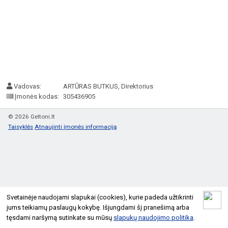
Vadovas:
ARTŪRAS BUTKUS, Direktorius
Įmonės kodas:
305436905
© 2026 Geltoni.lt
Taisyklės
Atnaujinti įmonės informaciją
Svetainėje naudojami slapukai (cookies), kurie padeda užtikrinti
jums teikiamų paslaugų kokybę. Išjungdami šį pranešimą arba
tęsdami naršymą sutinkate su mūsų
slapukų naudojimo politika
.