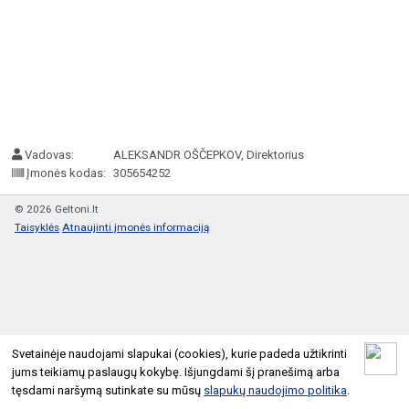
Vadovas:
ALEKSANDR OŠČEPKOV, Direktorius
Įmonės kodas:
305654252
© 2026 Geltoni.lt
Taisyklės
Atnaujinti įmonės informaciją
Svetainėje naudojami slapukai (cookies), kurie padeda užtikrinti
jums teikiamų paslaugų kokybę. Išjungdami šį pranešimą arba
tęsdami naršymą sutinkate su mūsų
slapukų naudojimo politika
.