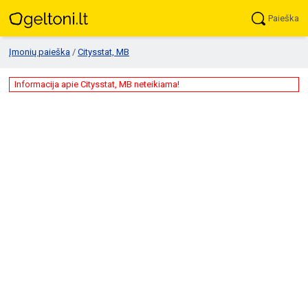
Paieška
Įmonių paieška
/
Citysstat, MB
Informacija apie Citysstat, MB neteikiama!