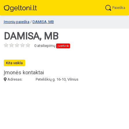
Paieška
Įmonių paieška
/
DAMISA, MB
DAMISA, MB
0 atsiliepimų
įvertink
Kita veikla
Įmonės kontaktai
Adresas:
Peteliškių g. 16-10, Vilnius