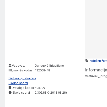
Padidinti žem
Vadovas:
Danguolė Grigaitienė
Informacija
Įmonės kodas:
132068448
Vestuvinių, pro
Darbuotojų skaičius
Skolos sodrai
Draudėjo kodas:
495399
Skola sodrai
2.302,88 € (2018-08-28)