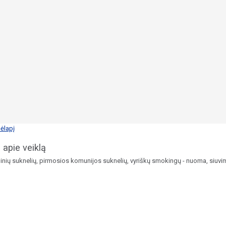
ėlapį
 apie veiklą
ginių suknelių, pirmosios komunijos suknelių, vyriškų smokingų - nuoma, siuvi