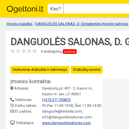
Kas?
Įmonių paieška
/
DANGUOLĖS SALONAS, D. Grigaitienės įmonės salonas
DANGUOLĖS SALONAS, D. Gr
0 atsiliepimų
įvertink
Vestuviniai drabužiai ir reikmenys
Drabužių nuoma
Įmonės kontaktai
Adresas:
Savanorių pr. 407 - 2, Kauno m.,
Kauno m. sav., LT-49361
Telefonas:
(+370 37) 709870
Darbo laikas:
Pir-Pen 11:00-19:00, Šeš 11:00-14:00.
El. paštas:
danguole@timbela.com,
info@danguolessalonas.com
Tinklalapis:
www.danguolessalonas.com