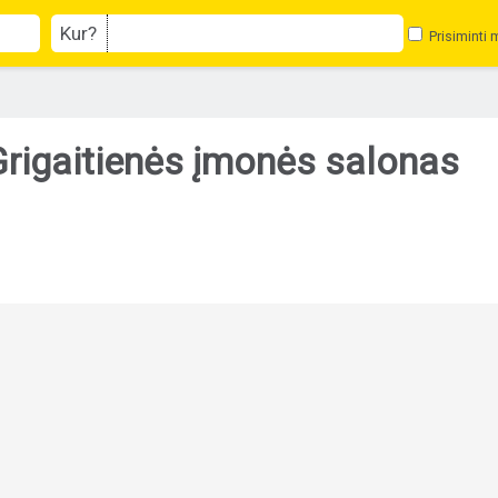
Kur?
Prisiminti 
igaitienės įmonės salonas