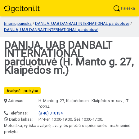
Paieška
Įmonių paieška
/
DANIJA, UAB DANBALT INTERNATIONAL parduotuvė
/
DANIJA, UAB DANBALT INTERNATIONAL parduotuvė
DANIJA, UAB DANBALT
INTERNATIONAL
parduotuvė (H. Manto g. 27,
Klaipėdos m.)
Avalynė - prekyba
Adresas:
H. Manto g. 27, Klaipėdos m., Klaipėdos m. sav., LT-
92234
Telefonas:
(8 46) 310134
Darbo laikas:
Pir-Pen 10:00-19:00, Šeš 10:00-17:00.
Moteriška, vyriška avalynė, avalynės priežiūros priemonės - mažmeninė
prekyba.