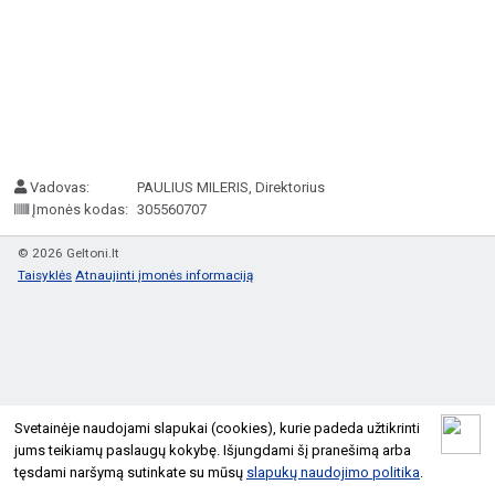
Vadovas:
PAULIUS MILERIS, Direktorius
Įmonės kodas:
305560707
© 2026 Geltoni.lt
Taisyklės
Atnaujinti įmonės informaciją
Svetainėje naudojami slapukai (cookies), kurie padeda užtikrinti
jums teikiamų paslaugų kokybę. Išjungdami šį pranešimą arba
tęsdami naršymą sutinkate su mūsų
slapukų naudojimo politika
.