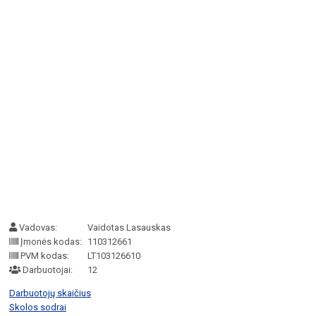
Vadovas:
Vaidotas Lasauskas
Įmonės kodas:
110312661
PVM kodas:
LT103126610
Darbuotojai:
12
Darbuotojų skaičius
Skolos sodrai