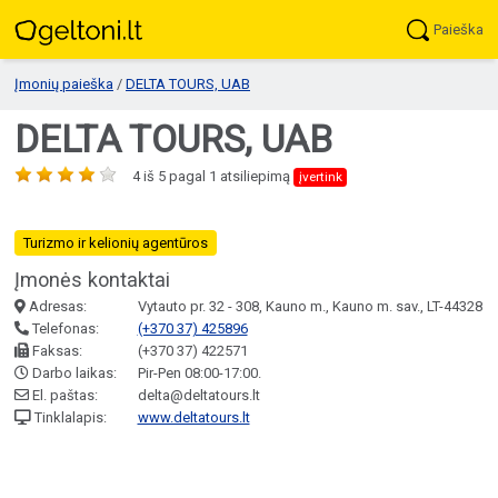
Paieška
Įmonių paieška
/
DELTA TOURS, UAB
DELTA TOURS, UAB
4
iš
5
pagal
1
atsiliepimą
įvertink
Turizmo ir kelionių agentūros
Įmonės kontaktai
Adresas:
Vytauto pr. 32 - 308, Kauno m., Kauno m. sav., LT-44328
Telefonas:
(+370 37) 425896
Faksas:
(+370 37) 422571
Darbo laikas:
Pir-Pen 08:00-17:00.
El. paštas:
delta@deltatours.lt
Tinklalapis:
www.deltatours.lt