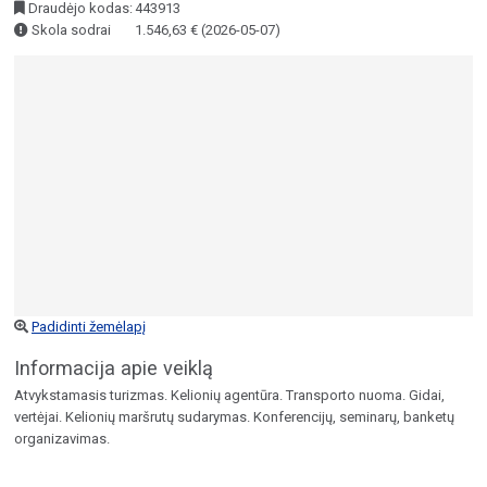
Draudėjo kodas:
443913
Skola sodrai
1.546,63 € (2026-05-07)
Padidinti žemėlapį
Informacija apie veiklą
Atvykstamasis turizmas. Kelionių agentūra. Transporto nuoma. Gidai,
vertėjai. Kelionių maršrutų sudarymas. Konferencijų, seminarų, banketų
organizavimas.