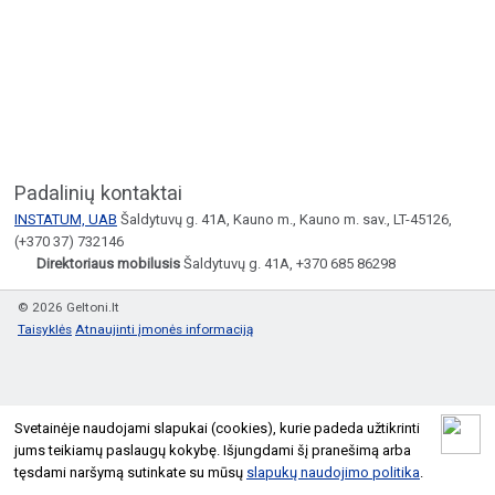
Padalinių kontaktai
INSTATUM, UAB
Šaldytuvų g. 41A, Kauno m., Kauno m. sav., LT-45126,
(+370 37) 732146
Direktoriaus mobilusis
Šaldytuvų g. 41A, +370 685 86298
© 2026 Geltoni.lt
Taisyklės
Atnaujinti įmonės informaciją
Svetainėje naudojami slapukai (cookies), kurie padeda užtikrinti
jums teikiamų paslaugų kokybę. Išjungdami šį pranešimą arba
tęsdami naršymą sutinkate su mūsų
slapukų naudojimo politika
.