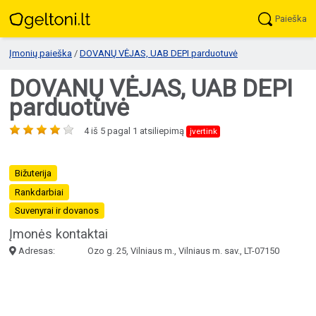
Paieška
Įmonių paieška
/
DOVANŲ VĖJAS, UAB DEPI parduotuvė
DOVANŲ VĖJAS, UAB DEPI
parduotuvė
4
iš
5
pagal
1
atsiliepimą
įvertink
Bižuterija
Rankdarbiai
Suvenyrai ir dovanos
Įmonės kontaktai
Adresas:
Ozo g. 25, Vilniaus m., Vilniaus m. sav., LT-07150