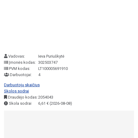
Vadovas:
Ieva Puriuškytė
Įmonės kodas:
302503747
PVM kodas:
LT100005691910
Darbuotojai:
4
Darbuotojų skaičius
Skolos sodrai
Draudėjo kodas:
2054043
Skola sodrai
6,61 € (2026-08-08)