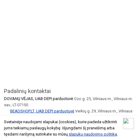
Padalinių kontaktai
DOVANŲ VĖJAS, UAB DEPI parduotuvė
Ozo g. 25, Vilniaus m., Vilniaus m.
sav., LT-07150
BEADSHOP.LT, UAB DEPI parduotuvė
Verkių g. 29, Vilniaus m., Vilniaus
m. sav., LT-09108, 8 671 47622
Svetainėje naudojami slapukai (cookies), kurie padeda užtikrinti
jums teikiamų paslaugų kokybę. Išjungdami šį pranešimą arba
© 2026 Geltoni.lt
tęsdami naršymą sutinkate su mūsų
slapukų naudojimo politika
.
Taisyklės
Atnaujinti įmonės informaciją