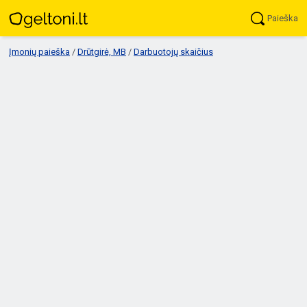
Paieška
Įmonių paieška
/
Drūtgirė, MB
/
Darbuotojų skaičius