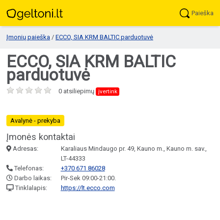
Paieška
Įmonių paieška
/
ECCO, SIA KRM BALTIC parduotuvė
ECCO, SIA KRM BALTIC
parduotuvė
0 atsiliepimų
įvertink
Avalynė - prekyba
Įmonės kontaktai
Adresas:
Karaliaus Mindaugo pr. 49, Kauno m., Kauno m. sav.,
LT-44333
Telefonas:
+370 671 86028
Darbo laikas:
Pir-Sek 09:00-21:00.
Tinklalapis:
https://lt.ecco.com