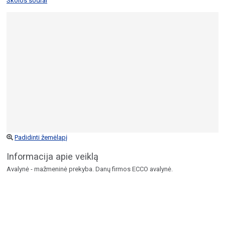
Skolos sodrai
Padidinti žemėlapį
Informacija apie veiklą
Avalynė - mažmeninė prekyba. Danų firmos ECCO avalynė.