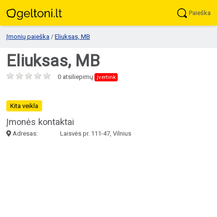
Paieška
Įmonių paieška
/
Eliuksas, MB
Eliuksas, MB
0 atsiliepimų
įvertink
Kita veikla
Įmonės kontaktai
Adresas:
Laisvės pr. 111-47, Vilnius