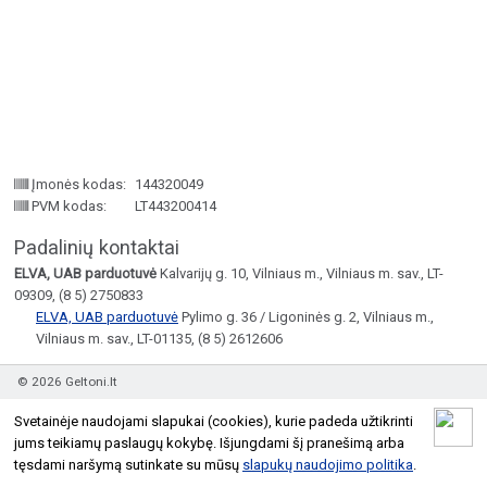
Įmonės kodas:
144320049
PVM kodas:
LT443200414
Padalinių kontaktai
ELVA, UAB parduotuvė
Kalvarijų g. 10, Vilniaus m., Vilniaus m. sav., LT-
09309, (8 5) 2750833
ELVA, UAB parduotuvė
Pylimo g. 36 / Ligoninės g. 2, Vilniaus m.,
Vilniaus m. sav., LT-01135, (8 5) 2612606
© 2026 Geltoni.lt
Taisyklės
Atnaujinti įmonės informaciją
Svetainėje naudojami slapukai (cookies), kurie padeda užtikrinti
jums teikiamų paslaugų kokybę. Išjungdami šį pranešimą arba
tęsdami naršymą sutinkate su mūsų
slapukų naudojimo politika
.