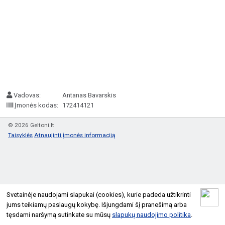
Vadovas:
Antanas Bavarskis
Įmonės kodas:
172414121
© 2026 Geltoni.lt
Taisyklės
Atnaujinti įmonės informaciją
Svetainėje naudojami slapukai (cookies), kurie padeda užtikrinti
jums teikiamų paslaugų kokybę. Išjungdami šį pranešimą arba
tęsdami naršymą sutinkate su mūsų
slapukų naudojimo politika
.