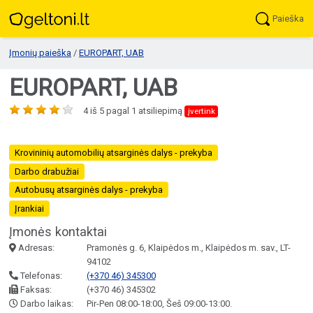
Paieška
Įmonių paieška
/
EUROPART, UAB
EUROPART, UAB
4
iš
5
pagal
1
atsiliepimą
įvertink
Krovininių automobilių atsarginės dalys - prekyba
Darbo drabužiai
Autobusų atsarginės dalys - prekyba
Įrankiai
Įmonės kontaktai
Adresas:
Pramonės g. 6, Klaipėdos m., Klaipėdos m. sav., LT-
94102
Telefonas:
(+370 46) 345300
Faksas:
(+370 46) 345302
Darbo laikas:
Pir-Pen 08:00-18:00, Šeš 09:00-13:00.