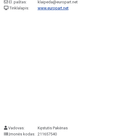
El. paštas:
klaipeda@europart.net
Tinklalapis:
www.europart.net
Vadovas:
Kęstutis Pakėnas
Įmonės kodas:
211657540