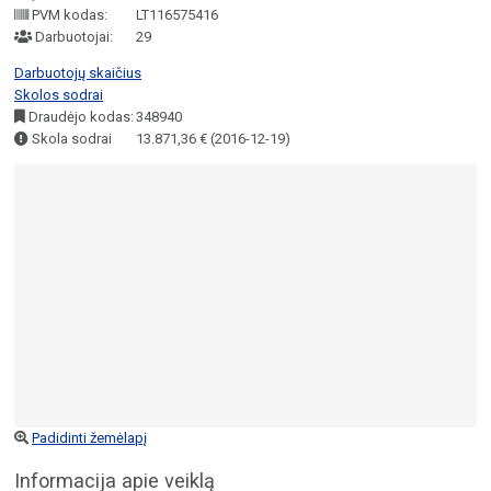
PVM kodas:
LT116575416
Darbuotojai:
29
Darbuotojų skaičius
Skolos sodrai
Draudėjo kodas:
348940
Skola sodrai
13.871,36 € (2016-12-19)
Padidinti žemėlapį
Informacija apie veiklą