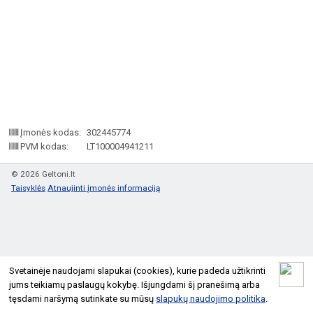
Įmonės kodas:
302445774
PVM kodas:
LT100004941211
© 2026 Geltoni.lt
Taisyklės
Atnaujinti įmonės informaciją
Svetainėje naudojami slapukai (cookies), kurie padeda užtikrinti
jums teikiamų paslaugų kokybę. Išjungdami šį pranešimą arba
tęsdami naršymą sutinkate su mūsų
slapukų naudojimo politika
.