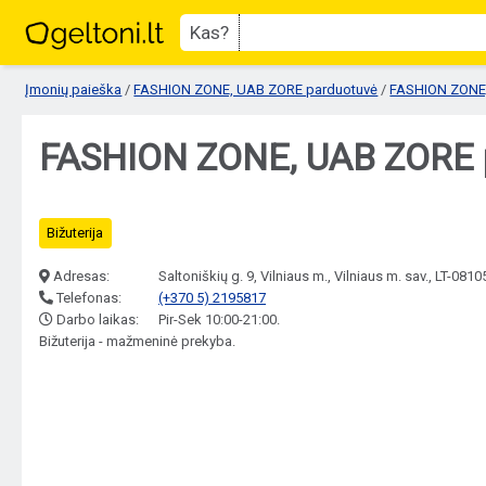
Kas?
Įmonių paieška
/
FASHION ZONE, UAB ZORE parduotuvė
/
FASHION ZONE
FASHION ZONE, UAB ZORE par
Bižuterija
Adresas:
Saltoniškių g. 9, Vilniaus m., Vilniaus m. sav., LT-0810
Telefonas:
(+370 5) 2195817
Darbo laikas:
Pir-Sek 10:00-21:00.
Bižuterija - mažmeninė prekyba.