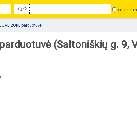
Kur?
Prisiminti 
, UAB ZORE parduotuvė
duotuvė (Saltoniškių g. 9, V
5