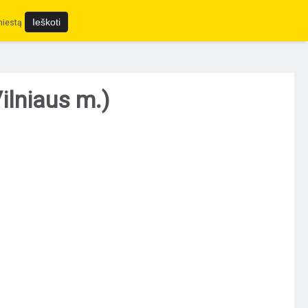
miestą
ilniaus m.)