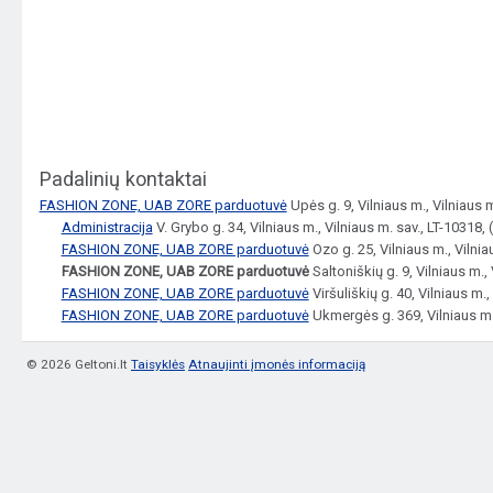
Padalinių kontaktai
FASHION ZONE, UAB ZORE parduotuvė
Upės g. 9, Vilniaus m., Vilniaus 
Administracija
V. Grybo g. 34, Vilniaus m., Vilniaus m. sav., LT-10318
FASHION ZONE, UAB ZORE parduotuvė
Ozo g. 25, Vilniaus m., Vilni
FASHION ZONE, UAB ZORE parduotuvė
Saltoniškių g. 9, Vilniaus m.,
FASHION ZONE, UAB ZORE parduotuvė
Viršuliškių g. 40, Vilniaus m.
FASHION ZONE, UAB ZORE parduotuvė
Ukmergės g. 369, Vilniaus m.,
© 2026 Geltoni.lt
Taisyklės
Atnaujinti įmonės informaciją