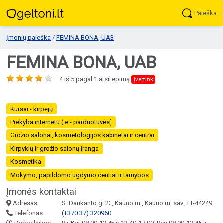
Paieška
Įmonių paieška
/
FEMINA BONA, UAB
FEMINA BONA, UAB
4
iš
5
pagal
1
atsiliepimą
įvertink
Kursai - kirpėjų
Prekyba internetu ( e - parduotuvės)
Grožio salonai, kosmetologijos kabinetai ir centrai
Kirpyklų ir grožio salonų įranga
Kosmetika
Mokymo, papildomo ugdymo centrai ir tarnybos
Įmonės kontaktai
Adresas:
S. Daukanto g. 23, Kauno m., Kauno m. sav., LT-44249
Telefonas:
(+370 37) 320960
Darbo laikas:
Pir-Ket 08:00-12:45 ir 13:40-17:00, Pen 08:00-12:45 ir