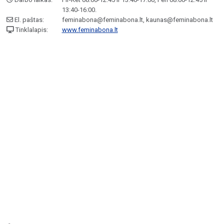
13:40-16:00.
El. paštas:
feminabona@feminabona.lt, kaunas@feminabona.lt
Tinklalapis:
www.feminabona.lt