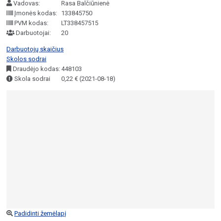
Vadovas:
Rasa Balčiūnienė
Įmonės kodas:
133845750
PVM kodas:
LT338457515
Darbuotojai:
20
Darbuotojų skaičius
Skolos sodrai
Draudėjo kodas:
448103
Skola sodrai
0,22 € (2021-08-18)
Padidinti žemėlapį