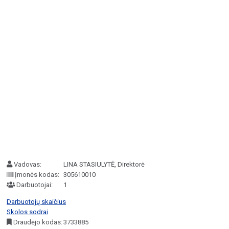
Vadovas:
LINA STASIULYTĖ, Direktorė
Įmonės kodas:
305610010
Darbuotojai:
1
Darbuotojų skaičius
Skolos sodrai
Draudėjo kodas:
3733885