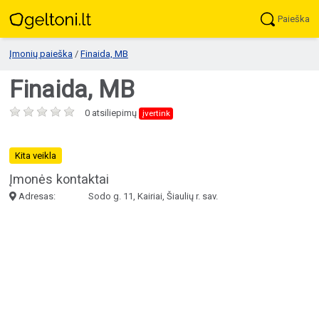
Paieška
Įmonių paieška
/
Finaida, MB
Finaida, MB
0 atsiliepimų
įvertink
Kita veikla
Įmonės kontaktai
Adresas:
Sodo g. 11, Kairiai, Šiaulių r. sav.