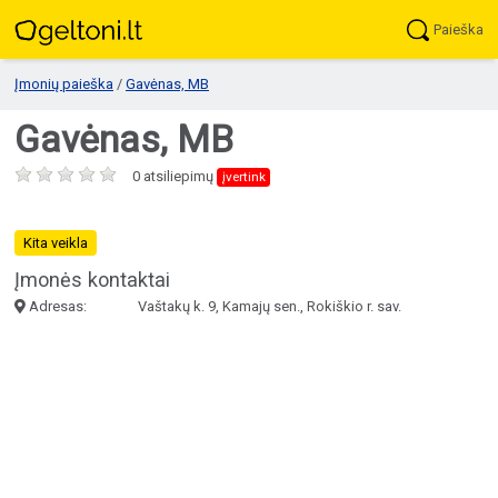
Paieška
Įmonių paieška
/
Gavėnas, MB
Gavėnas, MB
0 atsiliepimų
įvertink
Kita veikla
Įmonės kontaktai
Adresas:
Vaštakų k. 9, Kamajų sen., Rokiškio r. sav.