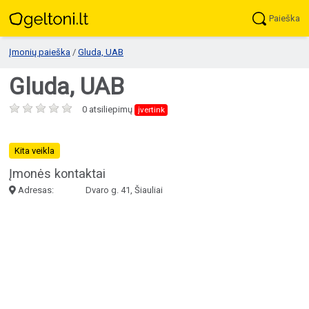
Paieška
Įmonių paieška
/
Gluda, UAB
Gluda, UAB
0 atsiliepimų
įvertink
Kita veikla
Įmonės kontaktai
Adresas:
Dvaro g. 41, Šiauliai