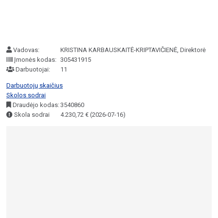
Vadovas:
KRISTINA KARBAUSKAITĖ-KRIPTAVIČIENĖ, Direktorė
Įmonės kodas:
305431915
Darbuotojai:
11
Darbuotojų skaičius
Skolos sodrai
Draudėjo kodas:
3540860
Skola sodrai
4.230,72 € (2026-07-16)