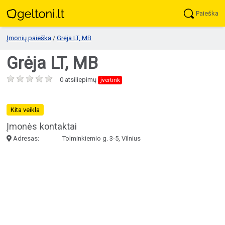
Paieška
Įmonių paieška
/
Grėja LT, MB
Grėja LT, MB
0 atsiliepimų
įvertink
Kita veikla
Įmonės kontaktai
Adresas:
Tolminkiemio g. 3-5, Vilnius