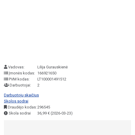
Vadovas:
Lilija Gurauskienė
Įmonės kodas:
166921650
PVM kodas:
LT100001491512
Darbuotojai:
2
Darbuotojų skaičius
Skolos sodrai
Draudėjo kodas:
296545
Skola sodrai
36,99 € (2026-03-23)