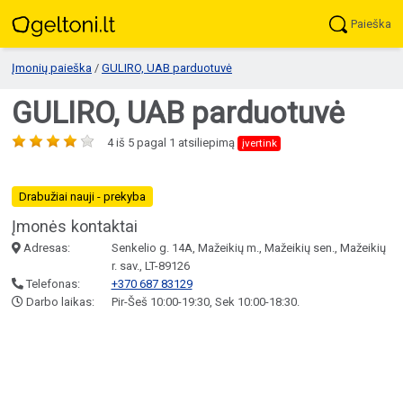
Paieška
Įmonių paieška
/
GULIRO, UAB parduotuvė
GULIRO, UAB parduotuvė
4
iš
5
pagal
1
atsiliepimą
įvertink
Drabužiai nauji - prekyba
Įmonės kontaktai
Adresas:
Senkelio g. 14A, Mažeikių m., Mažeikių sen., Mažeikių
r. sav., LT-89126
Telefonas:
+370 687 83129
Darbo laikas:
Pir-Šeš 10:00-19:30, Sek 10:00-18:30.